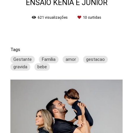
ENSAIO KÊNIA E JÚNIOR
621
visualizações
10
curtidas
Tags
Gestante
Família
amor
gestacao
gravida
bebe