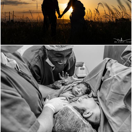
1312
0
830
20