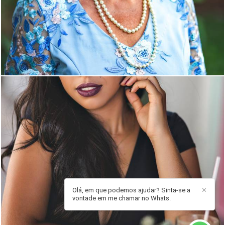
866
0
1876
17
Olá, em que podemos ajudar? Sinta-se a
✕
vontade em me chamar no Whats.