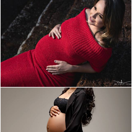
891
27