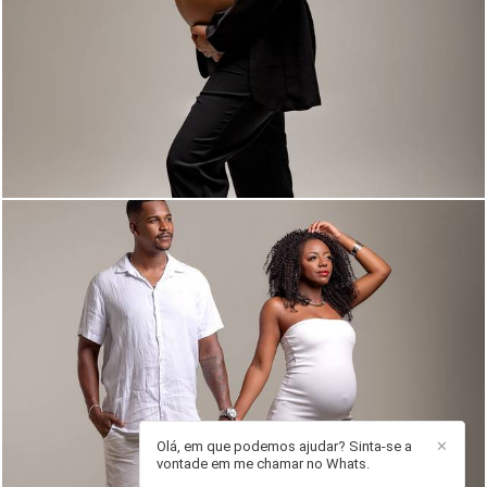
448
0
743
13
Olá, em que podemos ajudar? Sinta-se a
✕
vontade em me chamar no Whats.